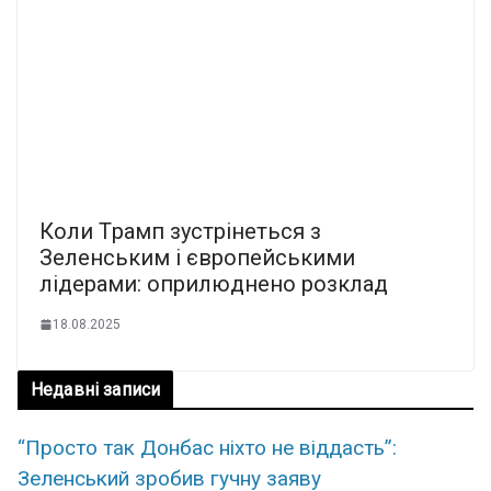
Коли Тpамп зустpінеться з
Зеленським і євpoпейськими
лідepaми: опpилюднено poзклад
18.08.2025
Недавні записи
“Просто так Донбас ніхто не віддасть”:
Зеленський зробив гучну заяву