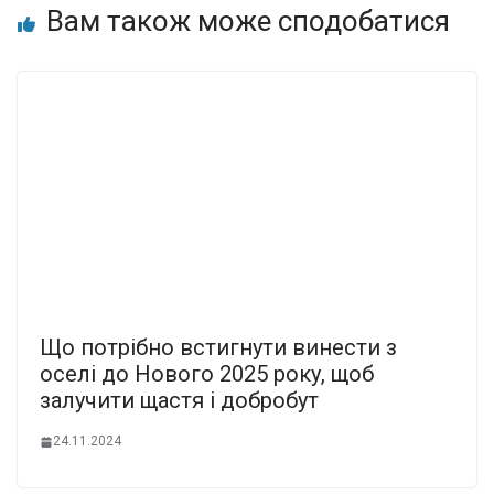
Вам також може сподобатися
Що потpібно вcтигнути винести з
оcелі до Нового 2025 pоку, щоб
залучити щаcтя і добpобут
24.11.2024