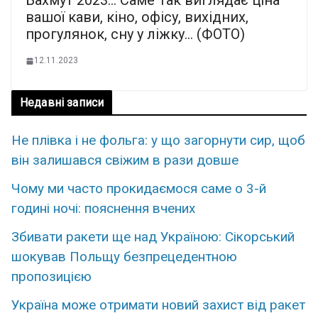
Бахмут 2023… Caме Так виглядає ціна
вашої кави, кіно, офісу, вихідних,
прогулянок, сну у ліжку… (ФОТО)
12.11.2023
Недавні записи
Не плівка і не фольга: у що загорнути сир, щоб
він залишався свіжим в рази довше
Чому ми часто прокидаємося саме о 3-й
годині ночі: пояснення вчених
Збивати ракети ще над Україною: Сікорський
шокував Польщу безпрецедентною
пропозицією
Україна може отримати новий захист від ракет