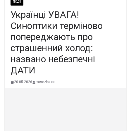
ПОДІЇ
Українці УВАГА!
Синоптики терміново
попереджають про
страшенний холод:
названо небезпечні
ДАТИ
20.05.2026
merezha.co