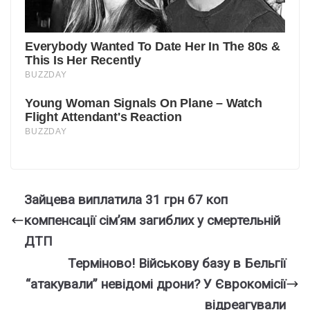
Зайцева виплатила 31 грн 67 коп
компенсації сім’ям загиблих у смертельній
ДТП
Теpміново! Війcькову базу в Бeльгії
“атaкували” невiдомі дpони? У Євpокомісії
відpеагували