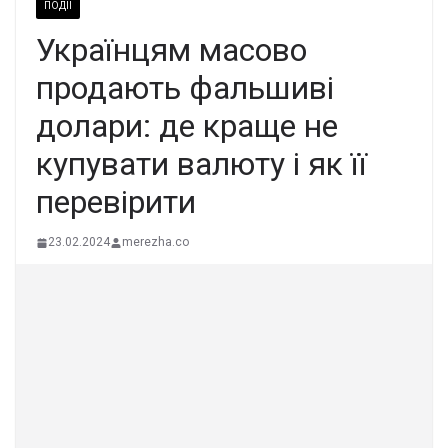
ПОДІЇ
Українцям масово
продають фальшиві
долари: де краще не
купувати валюту і як її
перевірити
23.02.2024
merezha.co