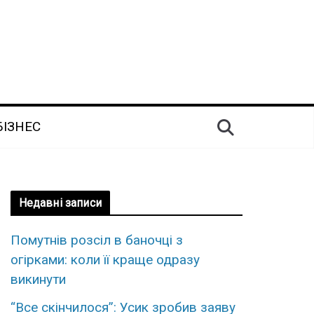
БІЗНЕС
Недавні записи
Помутнів розсіл в баночці з
огірками: коли її краще одразу
викинути
“Все скінчилося”: Усик зробив заяву