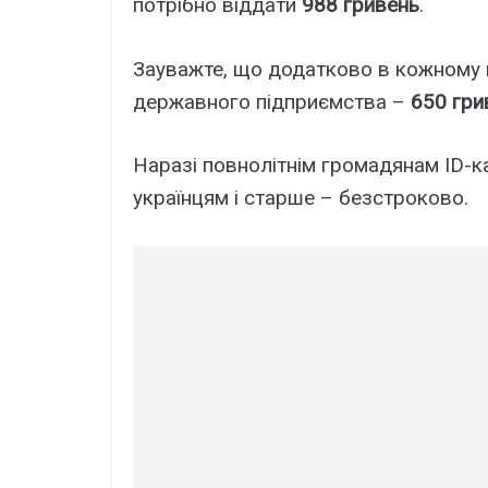
потрібно віддати
988 гривень
.
Зауважте, що додатково в кожному в
державного підприємства –
650 гри
Наразі повнолітнім громадянам ID-ка
українцям і старше – безстроково.