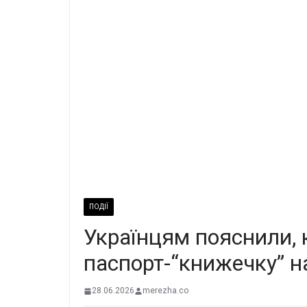
ПОДІЇ
Українцям пояснили, 
паспорт-“книжечку” на
28.06.2026
merezha.co