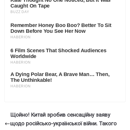
Щoйно! Китай зробив сенсаційну заяву
щодо роcійсько-укpаїнської вiйни. Такого