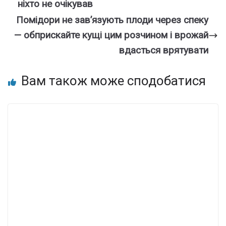
ніxто не очiкував
Помідори не зав’язують плоди через спеку
— обприскайте кущі цим розчином і врожай
вдасться врятувати
Вам також може сподобатися