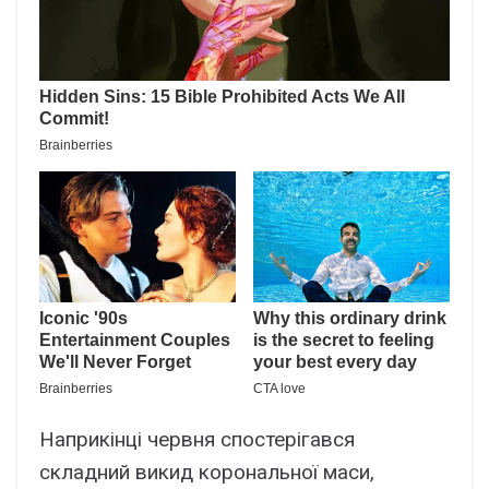
Наприкінці червня спостерігався
складний викид корональної маси,