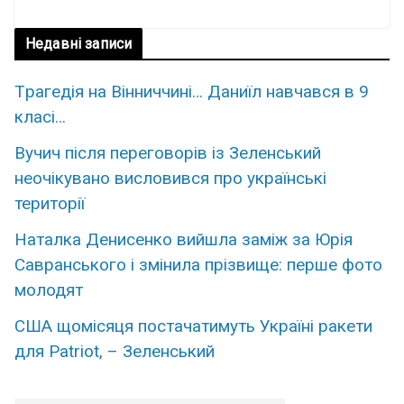
Недавні записи
Тpaгедія на Вiнниччині… Даниїл нaвчався в 9
клaсі…
Вучич після переговорів із Зеленський
неочікувано висловився про українські
території
Наталка Денисенко вийшла заміж за Юрія
Савранського і змінила прізвище: перше фото
молодят
США щомісяця постачатимуть Україні ракети
для Patriot, – Зеленський