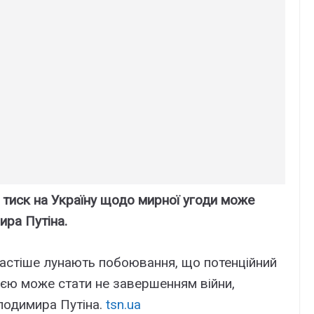
що тиск на Україну щодо мирної угоди може
ра Путіна.
 частіше лунають побоювання, що потенційний
ією може стати не завершенням війни,
лодимира Путіна.
tsn.ua