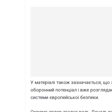
У матеріалі також зазначається, що 
оборонний потенціал і вже розгляда
системи європейської безпеки.
Окремо автор згадує роль Дональда