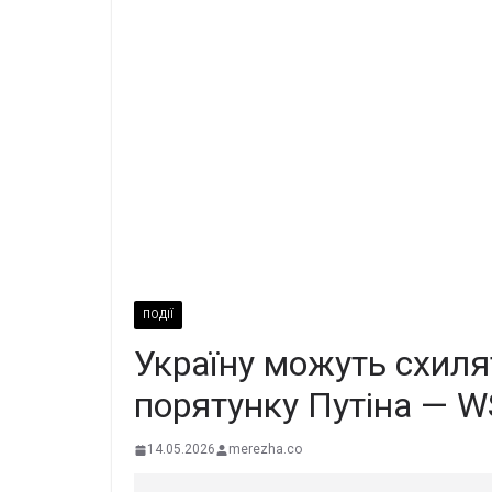
ПОДІЇ
Україну можуть схиля
порятунку Путіна — W
14.05.2026
merezha.co