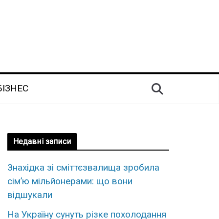
БІЗНЕС
Недавні записи
Знахідка зі сміттєзвалища зробила
сім’ю мільйонерами: що вони
відшукали
На Україну сунуть різке похолодання