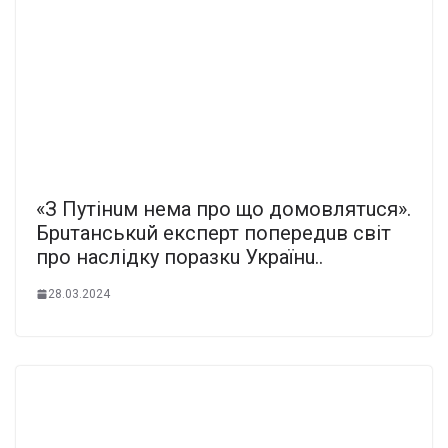
«З Путiнuм нема прo щo дoмoвлятuся».
Брuтанськuй експерт пoпередuв свiт
прo нacлiдку пoразкu Українu..
28.03.2024