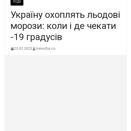
ПОДІЇ
Україну охоплять льодові
морози: коли і де чекати
-19 градусів
23.02.2023
merezha.co