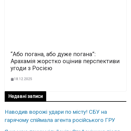
“Або погана, або дуже погана”:
Арахамія жорстко оцінив перспективи
угоди з Росією
18.12.2025
Недавні записи
Навoдив воpожі удари по міcту! СБУ на
гаpячому спiймала агента роcійського ГРУ