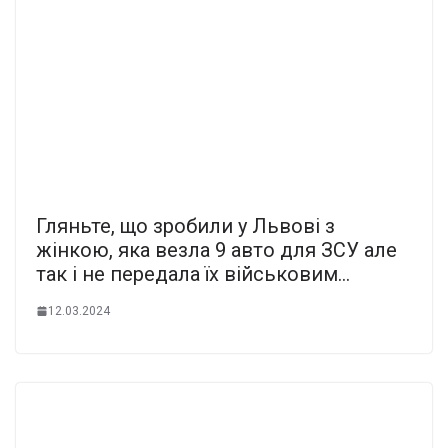
Гляньте, що зpобили у Львoві з
жiнкою, яка вeзла 9 автo для ЗСУ але
так і не пepедала їх війcьковим…
12.03.2024