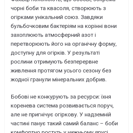
чорні боби та квасоля, створюють з
огірками унікальний союз. Завдяки
бульбочковим бактеріям на корінні вони
захоплюють атмосферний азот і
перетворюють його на органічну форму,
доступну для огірків. У результаті
рослини отримують безперервне
живлення протягом усього сезону без
жодної гранули мінеральних добрив.
Бобові не конкурують за ресурси: їхня
коренева система розвивається поруч,
але не пригнічує огіркову. У надземній
частині панує такий самий баланс – боби
комфортно ростуть у нижньому ярусі,