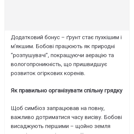
Додатковий бонус – ґрунт стає пухкішим і
м’якшим. Бобові працюють як природні
“розпушувачі”, покращуючи аерацію та
вологопроникність, що пришвидшує
розвиток огіркових коренів.
Як правильно організувати спільну грядку
Щоб симбіоз запрацював на повну,
важливо дотриматися часу висіву. Бобові
висаджують першими – щойно земля