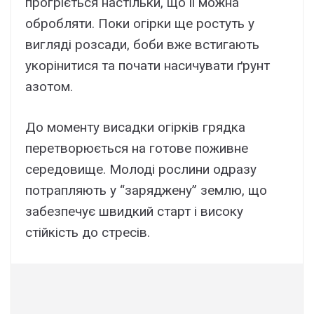
прогріється настільки, що її можна
обробляти. Поки огірки ще ростуть у
вигляді розсади, боби вже встигають
укорінитися та почати насичувати ґрунт
азотом.
До моменту висадки огірків грядка
перетворюється на готове поживне
середовище. Молоді рослини одразу
потрапляють у “заряджену” землю, що
забезпечує швидкий старт і високу
стійкість до стресів.