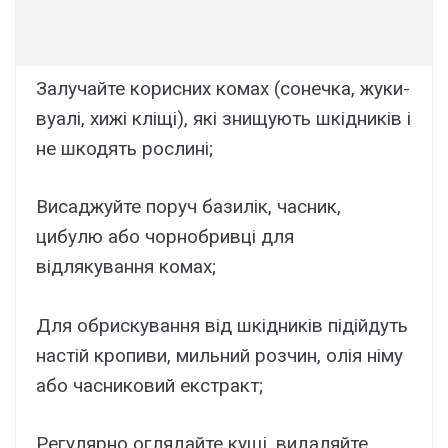
Залучайте корисних комах (сонечка, жуки-
вуалі, хижі кліщі), які знищують шкідників і
не шкодять рослині;
Висаджуйте поруч базилік, часник,
цибулю або чорнобривці для
відлякування комах;
Для обрискування від шкідників підійдуть
настій кропиви, мильний розчин, олія німу
або часниковий екстракт;
Регулярно оглядайте кущі, видаляйте