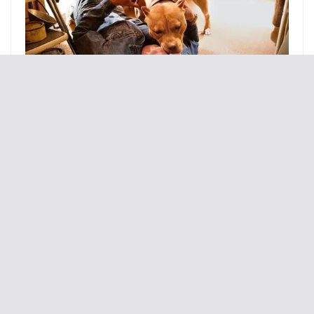
Зеленський підтвердив, що говорив з
Абрамовичем: про що домовилися
У Запоріжжі «Шахед» увірвався у весільний
кадр: що видно