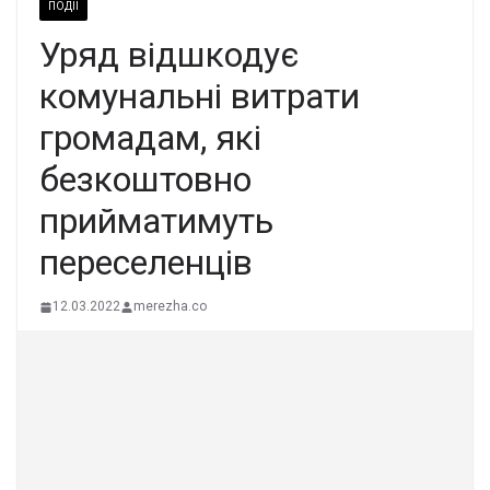
ПОДІЇ
Уряд відшкодує
комунальні витрати
громадам, які
безкоштовно
прийматимуть
переселенців
12.03.2022
merezha.co