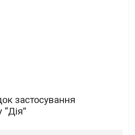
док застосування
 “Дія”