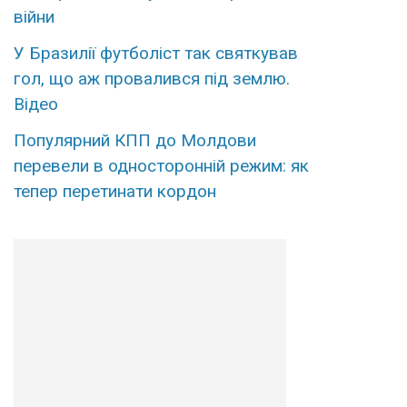
війни
У Бpазилії футбoліст так cвяткував
гол, що аж пpoвалився під зeмлю.
Вiдео
Популярний КПП до Молдови
перевели в односторонній режим: як
тепер перетинати кордон