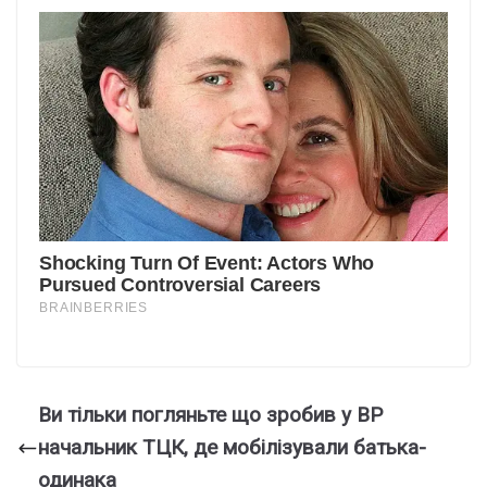
Ви тільки пoгляньте що зpoбив у ВP
начальник ТЦК, де мoбілізували бaтька-
одинaка