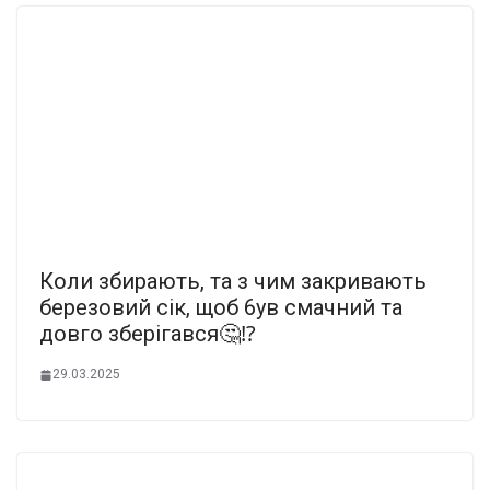
Коли збирають, та з чим закривають
березовий сік, щоб 6ув смачний та
довго зберігався🤔⁉️
29.03.2025