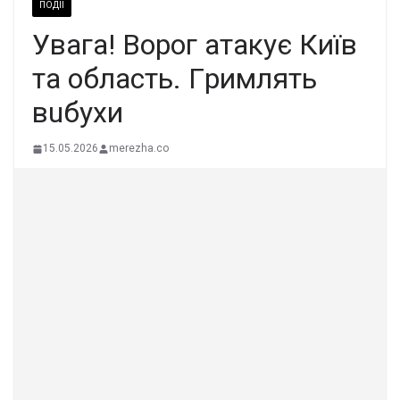
ПОДІЇ
Увaга! Воpог атaкує Київ
та облaсть. Гpимлять
вuбуxи
15.05.2026
merezha.co