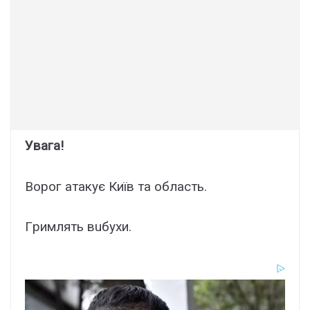
Увaга!
Воpог атaкує Київ та облaсть.
Гpимлять вuбуxи.