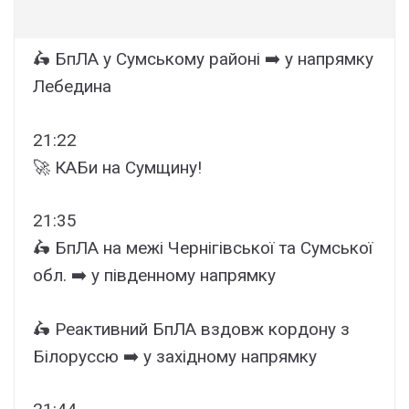
🛵 БпЛА у Сумському районі ➡️ у напрямку
Лебедина
21:22
🚀 КАБи на Сумщину!
21:35
🛵 БпЛА на межі Чернігівської та Сумської
обл. ➡️ у південному напрямку
🛵 Реактивний БпЛА вздовж кордону з
Білоруссю ➡️ у західному напрямку