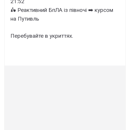
21:52
🛵 Реактивний БпЛА із півночі ➡️ курсом
на Путивль
Перебувайте в укриттях.