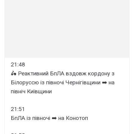
21:48
🛵 Реактивний БпЛА вздовж кордону з
Білоруссю із півночі Чернігівщини ➡️ на
північ Київщини
21:51
БпЛА із півночі ➡️ на Конотоп