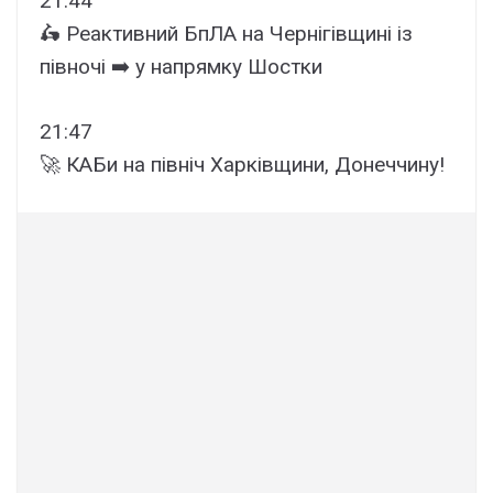
21:44
🛵 Реактивний БпЛА на Чернігівщині із
півночі ➡️ у напрямку Шостки
21:47
🚀 КАБи на північ Харківщини, Донеччину!