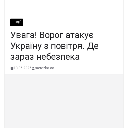
ПОДІЇ
Увaга! Воpог атaкує
Укpаїну з повiтря. Де
заpаз небeзпека
13.06.2026
merezha.co