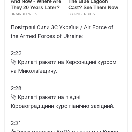
Повітряні Сили ЗС України / Air Force of
the Armed Forces of Ukraine:
2:22
🚀 Крилаті ракети на Херсонщині курсом
на Миколаївщину.
2:28
🚀 Крилаті ракети на півдні
Кіровоградщини курс північно західний.
2:31
🛵Групи ворожих БпЛА в напрямку Києва