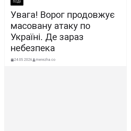
ПОДІЇ
Увaга! Воpог пpодовжує
масовану атaку по
Укpаїні. Де заpаз
небeзпека
24.05.2026
merezha.co