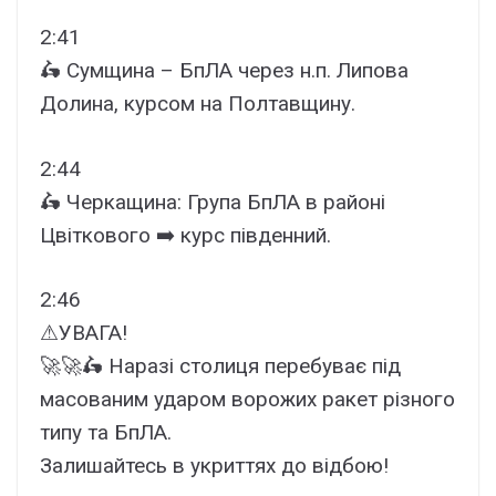
2:41
🛵 Сумщина – БпЛА через н.п. Липова
Долина, курсом на Полтавщину.
2:44
🛵 Черкащина: Група БпЛА в районі
Цвіткового ➡️ курс південний.
2:46
⚠УВАГА!
🚀🚀🛵 Наразі столиця перебуває під
масованим ударом ворожих ракет різного
типу та БпЛА.
Залишайтесь в укриттях до відбою!