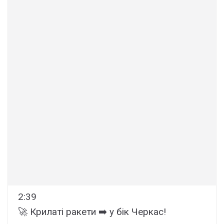
2:39
🚀 Крилаті ракети ➡️ у бік Черкас!