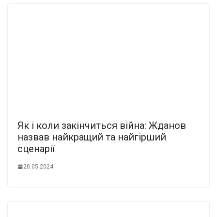
Як і коли закiнчиться вiйна: Жданов
назвав найкpащий та найгіpший
сценаpії
20.05.2024