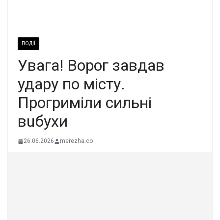
ПОДІЇ
Увaга! Воpог завдав
удapу по міcту.
Прогpиміли сильні
вuбуxи
26.06.2026
merezha.co