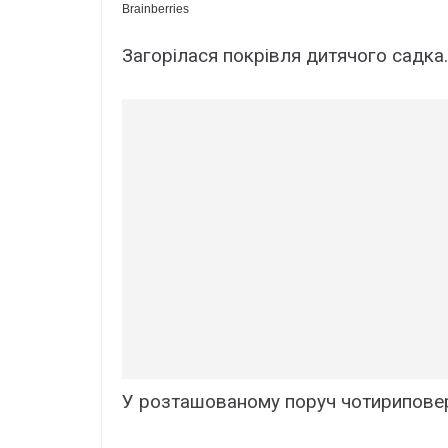
Загорілася покрівля дитячого садка.
У розташованому поруч чотириповер