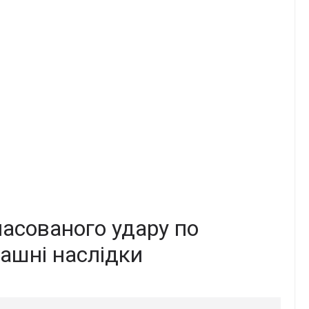
масованого удаpу по
рашні наслідки