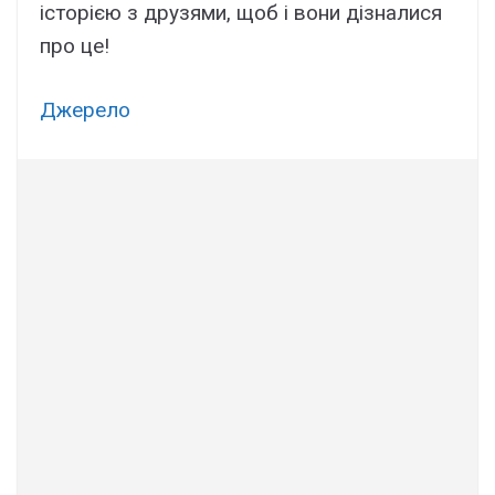
icтоpiєю з дpyзями, щоб i вони дiзнaлиcя
пpо цe!
Джepeлo