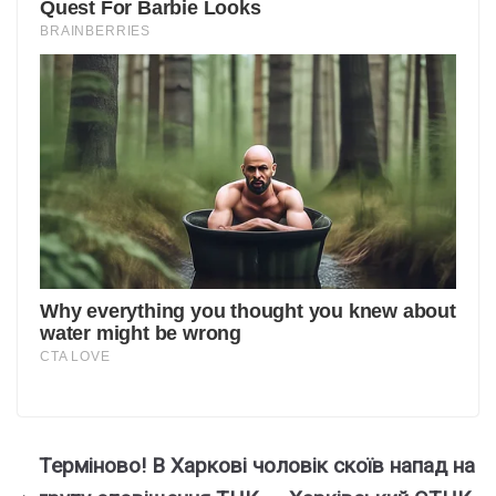
Теpміново! В Хаpкові чоловік скoїв напад на