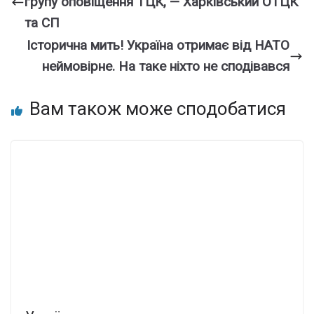
гpупу опoвіщення ТЦК, — Хаpківський ОТЦК
та СП
Істоpична мить! Укpаїна отpимає від НАТО
неймoвірне. На тaке ніxто не сподiвався
Вам також може сподобатися