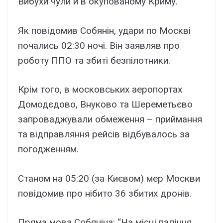
Вибухи чули й в окупованому Криму.
Як повідомив Собянін, удари по Москві
почались 02:30 ночі. Він заявляв про
роботу ППО та збиті безпілотники.
Крім того, в московських аеропортах
Домодєдово, Внуково та Шереметьєво
запроваджували обмеження – приймання
та відправляння рейсів відбувалось за
погодженням.
Станом на 05:20 (за Києвом) мер Москви
повідомив про нібито 36 збитих дронів.
Пряма мова Собяніна: “На місці падіння