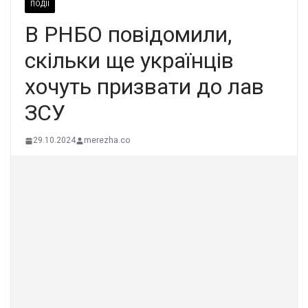
ПОДІЇ
В РНБО повідомили,
скільки ще українців
хочуть призвати до лав
ЗСУ
29.10.2024
merezha.co