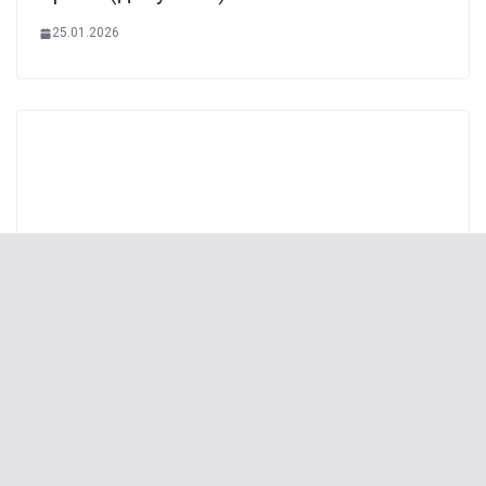
25.01.2026
В Атлантиці у воду закачали 65 тисяч
літрів розчину для поглинання CO2: що
з цього вийшло
24.03.2026