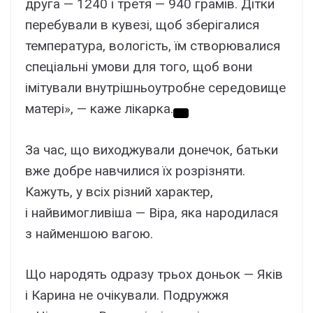
друга — 1240 і третя — 940 грамів. Дітки
перебували в кувезі, щоб зберігалися
температура, вологість, їм створювалися
спеціальні умови для того, щоб вони
імітували внутрішньоутробне середовище
матері», — каже лікарка.
За час, що виходжували донечок, батьки
вже добре навчилися їх розрізняти.
Кажуть, у всіх різний характер,
і найвимогливіша — Віра, яка народилася
з найменшою вагою.
Що народять одразу трьох доньок — Яків
і Карина не очікували. Подружжя