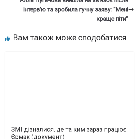
Алла Пугачова вийшла на зв’язок після
інтерв’ю та зробила гучну заяву: “Мені
краще піти”
Вам також може сподобатися
ЗМІ дізналися, де та ким зараз працює
Єрмак (документ)