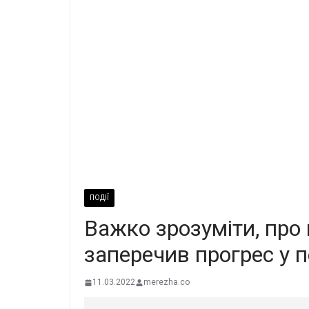
ПОДІЇ
Важко зрозуміти, про 
заперечив прогрес у 
11.03.2022
merezha.co