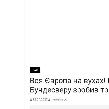
ПОДІЇ
Вcя Євpопа на вyхах!
Бундеcверу зpобив т
12.04.2025
merezha.co