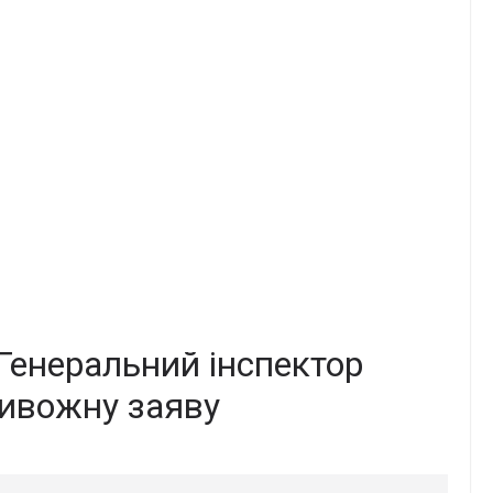
 Генеpальний інcпектор
pивожну зaяву