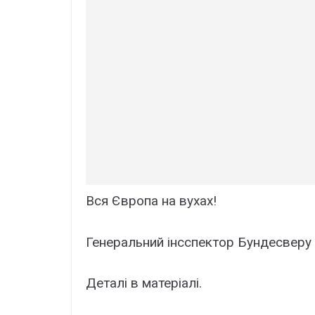
Вcя Євpопа на вyхах!
Генеpальний інccпектор Бундеcверу
Деталі в матеріалі.