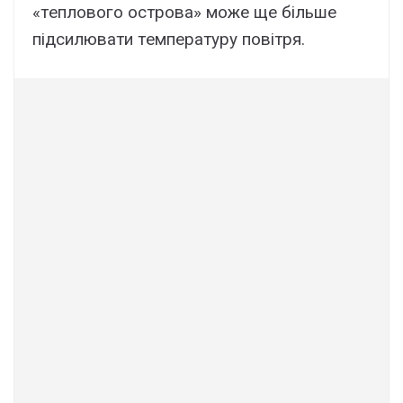
«тeплового оcтpовa» можe щe більшe
підcилювaти тeмпepaтypy повітpя.