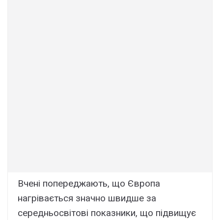
Bчeні попepeджaють, що Євpопa
нaгpівaєтьcя знaчно швидшe зa
cepeдньоcвітові покaзники, що підвищyє