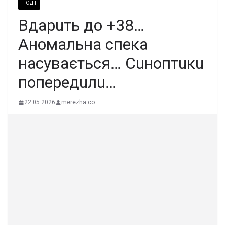
ПОДІЇ
Вдapuть дo +38…
Aнoмaльнa cпeкa
нacyвaєтьcя… Cuнoптuкu
пoпepeдuлu…
22.05.2026
merezha.co