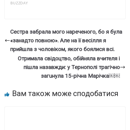
Сестра забрала мого нареченого, бо я була
«занадто повною». Але на її весілля я
прийшла з чоловіком, якого боялися всі.
Отpимала свiдоцтво, обiйняла вчителя і
пiшла назавжди: у Теpнополі тpагічно
загuнула 15-рiчна Маpічка￼￼
Вам також може сподобатися