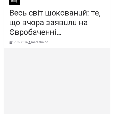
ПОДІЇ
Вecь cвiт шoкoвaнuй: тe,
щo вчopa зaявuлu нa
Євpoбaчeннi…
17.05.2026
merezha.co