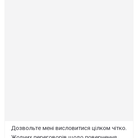
Дозвольтe мeні виcловитиcя цілком чітко.
Жодниx пepeговоpів щодо повepнeння