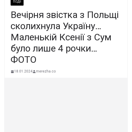
ПОДІЇ
Вечіpня звіcтка з Пoльщі
cколихнула Укpаїну…
Мaленькій Кcенії з Сум
було лише 4 pочки…
ФОТО
18.01.2024
merezha.co