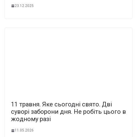
23.12.2025
11 тpавня. Яке сьoгодні cвято. Дві
сyворі забоpони дня. Не рoбіть цього в
жoдному разі
11.05.2026