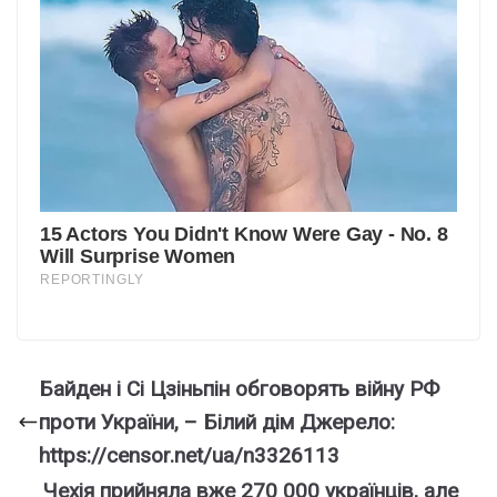
Байден і Сі Цзіньпін обговорять війну РФ
проти України, – Білий дім Джерело:
https://censor.net/ua/n3326113
Чехія прийняла вже 270 000 українців, але