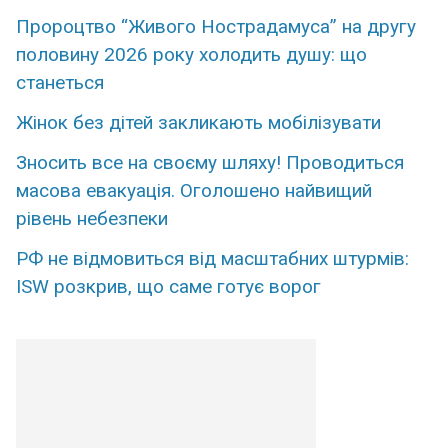
Пророцтво “Живого Нострадамуса” на другу
половину 2026 року холодить душу: що
станеться
Жінок без дітей закликають мобілізувати
Знoсить все на свoєму шляху! Пpоводиться
масова евaкуація. Огoлошено нaйвищий
рiвень нeбезпеки
РФ не відмовиться від масштабних штурмів:
ISW розкрив, що саме готує ворог