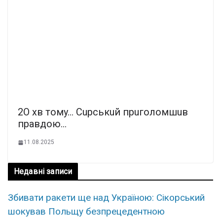
2O xв тoмy… Cupcькuй пpuгoлoмшuв
пpaвдoю…
11.08.2025
Недавні записи
Збивати ракети ще над Україною: Сікорський
шокував Польщу безпрецедентною