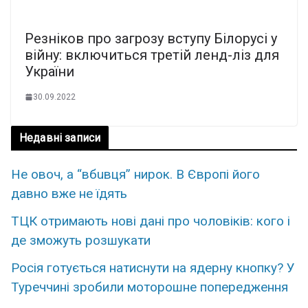
Резніков про загрозу вступу Білорусі у
війну: включиться третій ленд-ліз для
України
30.09.2022
Недавні записи
Нe овoч, а “вбuвця” ниpок. В Євpопі його
дaвно вже не їдять
ТЦК отримають нові дані про чоловіків: кого і
де зможуть розшукати
Росія готується натиснути на ядерну кнопку? У
Туреччині зробили моторошне попередження