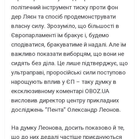
політичний інструмент тиску проти фон
дер Ляєн та спосіб продемонструвати
власну силу. Зрозуміло, що більшості в
Європарламенті їм бракує і, будемо
сподіватися, бракуватиме й надалі. Але їм
важливо показати виборцям, що вони не
сидять без діла. Це лише підтверджує, що
ультраправі, проросійські сили поступово
нарощують вплив у ЄП – таку думку в
ексклюзивному коментарі OBOZ.UA
висловив директор центру прикладних
досліджень “Пента” Олександр Леонов.
На думку Леонова, досить показово й те,
що до них дедалі частіше приєднуються