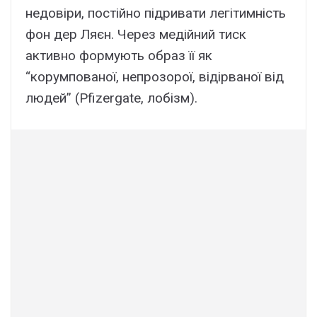
недовіри, постійно підривати легітимність
фон дер Ляєн. Через медійний тиск
активно формують образ її як
“корумпованої, непрозорої, відірваної від
людей” (Pfizergate, лобізм).