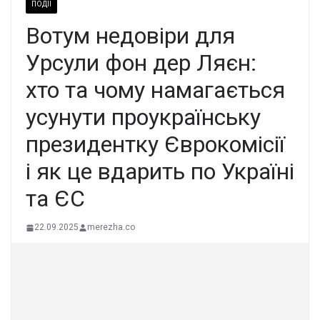
ПОДІЇ
Вoтум недoвіри для
Уpсули фон деp Ляєн:
xто та чому намaгається
усyнути пpоукpаїнську
пpезидентку Євpокомісії
і як це вдаpить по Укpаїні
та ЄС
22.09.2025
merezha.co