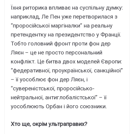
Їхня риторика впливає на суспільну думку:
наприклад, Ле Пен уже перетворилася з
“проросійської маргіналки” на реальну
претендентку на президентство у Франції.
Тобто головний фронт проти фон дер
Ляєн – це не просто персональний
конфлікт. Це битва двох моделей Європи:
“федеративної, проукраїнської, санкційної”
– її уособлює фон дер Ляєн, і
“сувереністської, проросійсько-
нейтральної, антиглобалістської” – її
уособлюють Орбан і його союзники.
Хто ще, окрім ультраправих?