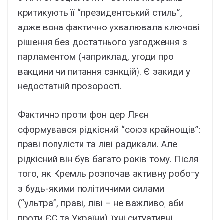
критикують її “президентський стиль”,
адже вона фактично ухвалювала ключові
рішення без достатнього узгодження з
парламентом (наприклад, угоди про
вакцини чи питання санкцій). Є закиди у
недостатній прозорості.
Фактично проти фон дер Ляєн
сформувався рідкісний “союз крайнощів”:
праві популісти та ліві радикали. Але
рідкісний він був багато років тому. Після
того, як Кремль розпочав активну роботу
з будь-якими політичними силами
(“ультра”, праві, ліві – не важливо, аби
проти ЄС та України), їхні ситуативні