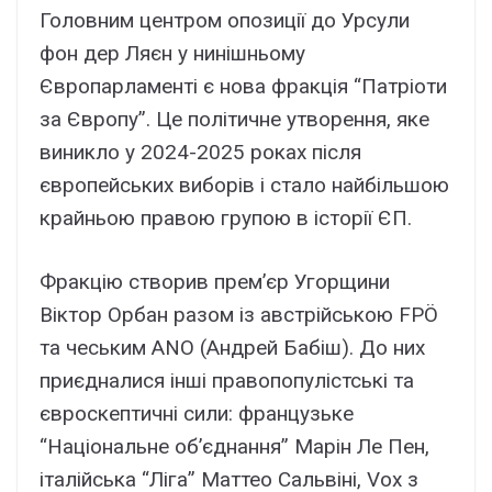
Головним центром опозиції до Урсули
фон дер Ляєн у нинішньому
Європарламенті є нова фракція “Патріоти
за Європу”. Це політичне утворення, яке
виникло у 2024-2025 роках після
європейських виборів і стало найбільшою
крайньою правою групою в історії ЄП.
Фракцію створив прем’єр Угорщини
Віктор Орбан разом із австрійською FPÖ
та чеським ANO (Андрей Бабіш). До них
приєдналися інші правопопулістські та
євроскептичні сили: французьке
“Національне об’єднання” Марін Ле Пен,
італійська “Ліга” Маттео Сальвіні, Vox з