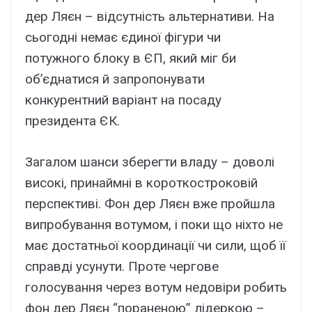
дер Ляєн – відсутність альтернативи. На
сьогодні немає єдиної фігури чи
потужного блоку в ЄП, який міг би
об’єднатися й запропонувати
конкурентний варіант на посаду
президента ЄК.
Загалом шанси зберегти владу – доволі
високі, принаймні в короткостроковій
перспективі. Фон дер Ляєн вже пройшла
випробування вотумом, і поки що ніхто не
має достатньої координації чи сили, щоб її
справді усунути. Проте чергове
голосування через вотум недовіри робить
фон дер Ляєн “пораненою” лідеркою –