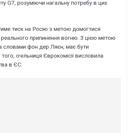
ту G7, розуміючи нагальну потребу в цих
тиме тиск на Росію з метою домогтися
 реального припинення вогню. З цією метою
 за словами фон дер Ляєн, має бути
того, очільниця Єврокомісії висловила
тва в ЄС.