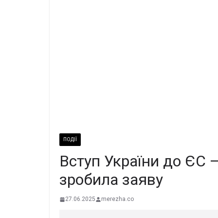
ПОДІЇ
Вступ України до ЄС 
зробила заяву
27.06.2025
merezha.co