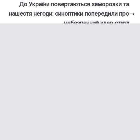
До України повертаються заморозки та
нашестя негоди: синоптики попередили про
небезпечний удар стихії
Вам також може сподобатися
Кількість жертв невпинно зростає: