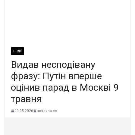
ПОДІЇ
Видав несподівану
фразу: Путін вперше
оцінив парад в Москві 9
травня
09.05.2026
merezha.co