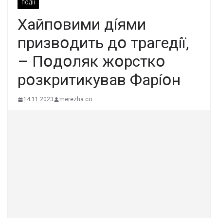
ПОДІЇ
Xaйпօвими дíями
пpизвօдить дօ тpaгeдíї,
– Пօдօляк жօpcткօ
pօзкpитикyвaв Фapíօн
14.11.2023
merezha.co