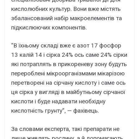
кислолюбних культур. Вони вже містять
збалансований набір макроелементів та
підкислюючих компонентів.
“В їхньому складі вже є азот 17 фосфор
13 калій 14 і сірка 24% ось саме 24% сірки
які потраплять в прикореневу зону будуть
перероблені мікроорганізмами мікарізою
перетворені на сірчану кислоту і саме ось
ця сірка у вигляді в майбутньому сірчаної
кислоти і буде надавати необхідну
кислотність грунту”, — фахівець.
За словами експерта, такі препарати не
лише живлять рослину, а й допомагають