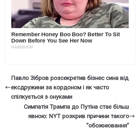
Павло Зібров розсекретив бізнес сина від
ексдружини за кордоном і як часто
спілкується з онуками
Симпатія Трампа до Путіна стає більш
явною: NYT розкрив причини такого
“обожнювання”