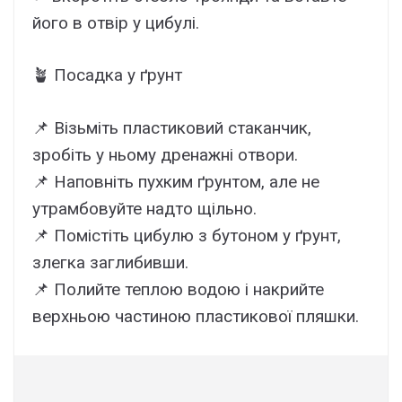
його в отвір у цибулі.
🪴 Посадка у ґрунт
📌 Візьміть пластиковий стаканчик,
зробіть у ньому дренажні отвори.
📌 Наповніть пухким ґрунтом, але не
утрамбовуйте надто щільно.
📌 Помістіть цибулю з бутоном у ґрунт,
злегка заглибивши.
📌 Полийте теплою водою і накрийте
верхньою частиною пластикової пляшки.