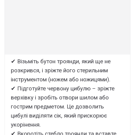
✔ Візьміть бутон троянди, який ще не
розкрився, і зріжте його стерильним
інструментом (ножем або ножицями).
✔ Підготуйте червону цибулю – зріжте
верхівку і зробіть отвори шилом або
гострим предметом. Це дозволить
цибулі виділяти сік, який прискорює
укорінення.
✔ Вкоротіть стебло троянди та вставте