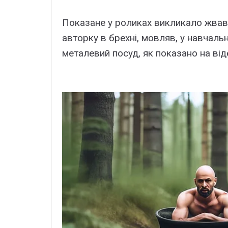
Показане у роликах викликало жваву
авторку в брехні, мовляв, у навчал
металевий посуд, як показано на віде