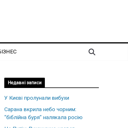
БІЗНЕС
Недавні записи
У Києві пролунали вибухи
Сарана вкрила небо чорним:
“біблійна буря” налякала росію