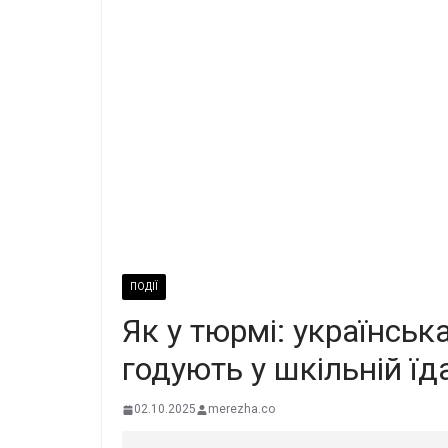
ПОДІЇ
Як у тюрмі: українсь
годують у шкільній їд
02.10.2025
merezha.co