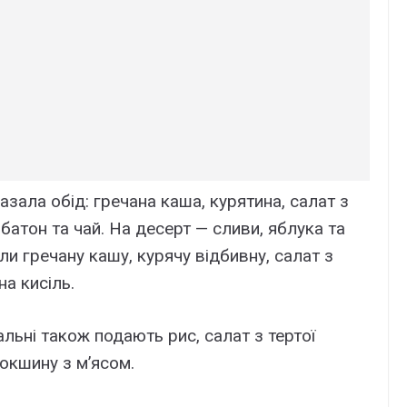
зала обід: гречана каша, курятина, салат з
 батон та чай. На десерт — сливи, яблука та
и гречану кашу, курячу відбивну, салат з
на кисіль.
дальні також подають рис, салат з тертої
локшину з м’ясом.