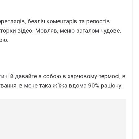
реглядів, безліч коментарів та репостів.
вторки відео. Мовляв, меню загалом чудове,
ою.
тині й давайте з собою в харчовому термосі, в
ання, в мене така ж їжа вдома 90% раціону;