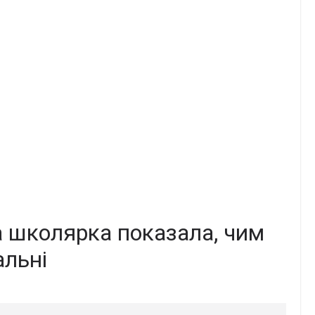
ка школярка показала, чим
альні