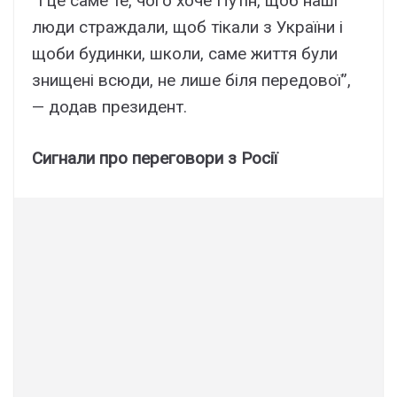
“І це саме те, чого хоче Путін, щоб наші
люди страждали, щоб тікали з України і
щоби будинки, школи, саме життя були
знищені всюди, не лише біля передової”,
— додав президент.
Сигнали про переговори з Росії