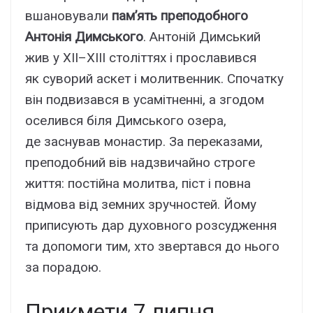
вшановували
пам’ять преподобного
Антонія Димського
. Антоній Димський
жив у XII–XIII століттях і прославився
як суворий аскет і молитвенник. Спочатку
він подвизався в усамітненні, а згодом
оселився біля Димського озера,
де заснував монастир. За переказами,
преподобний вів надзвичайно строге
життя: постійна молитва, піст і повна
відмова від земних зручностей. Йому
приписують дар духовного розсудження
та допомоги тим, хто звертався до нього
за порадою.
Прикмети 7 липня