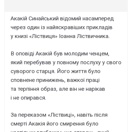
Акакій Синайський відомий насамперед
через один із найяскравіших прикладів
у книзі «Ліствиця» Іоанна Ліствичника.
В оповіді Акакій був молодим ченцем,
який перебував у повному послуху у свого
суворого старця. Його життя було
сповнене принижень, важкої праці
та терпіння образ, але він не нарікав
і не опирався.
За переказом «Ліствиці», навіть після
смерті Акакія його смирення було