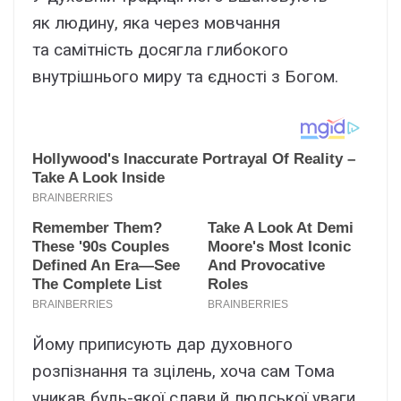
як людину, яка через мовчання
та самітність досягла глибокого
внутрішнього миру та єдності з Богом.
Йому приписують дар духовного
розпізнання та зцілень, хоча сам Тома
уникав будь-якої слави й людської уваги.