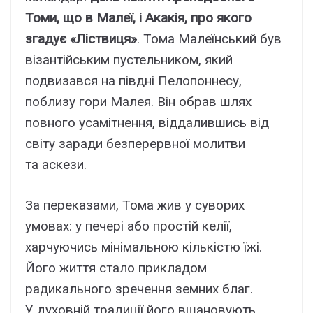
Томи, що в Малеї, і Акакія, про якого
згадує «Ліствиця»
. Тома Малеїнський був
візантійським пустельником, який
подвизався на півдні Пелопоннесу,
поблизу гори Малея. Він обрав шлях
повного усамітнення, віддалившись від
світу заради безперервної молитви
та аскези.
За переказами, Тома жив у суворих
умовах: у печері або простій келії,
харчуючись мінімальною кількістю їжі.
Його життя стало прикладом
радикального зречення земних благ.
У духовній традиції його вшановують