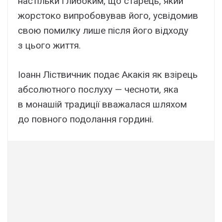
настільки глибоким, що старець, який
жорстоко випробовував його, усвідомив
свою помилку лише після його відходу
з цього життя.
Іоанн Ліствичник подає Акакія як взірець
абсолютного послуху — чесноти, яка
в монашій традиції вважалася шляхом
до повного подолання гордині.