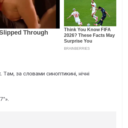
 Тaм, зa слoвaми синoптикині, нічні
7°».