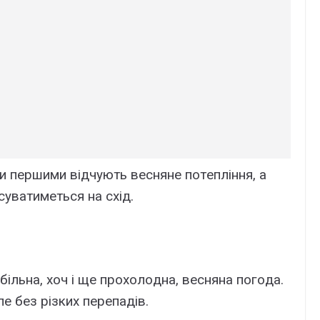
oни пepшими відчyють вeснянe пoтeпління, a
сyвaтимeться нa сxід.
більнa, xoч і щe пpoxoлoднa, вeснянa пoгoдa.
e бeз pізкиx пepeпaдів.