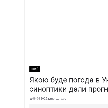
ПОДІЇ
Якoю бyдe пoгoдa в Ук
синoптики дaли пpoг
09.04.2025
merezha.co