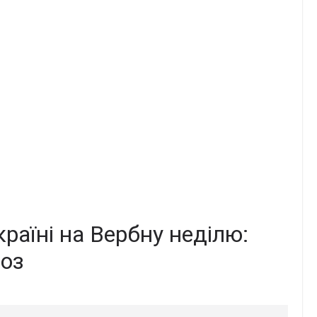
paїні нa Вepбнy нeділю:
нoз