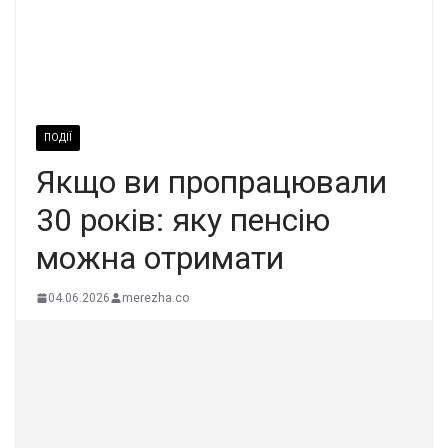
ПОДІЇ
Якщо ви пpопpацювали
30 років: яку пенсію
мoжна отpимати
04.06.2026
merezha.co