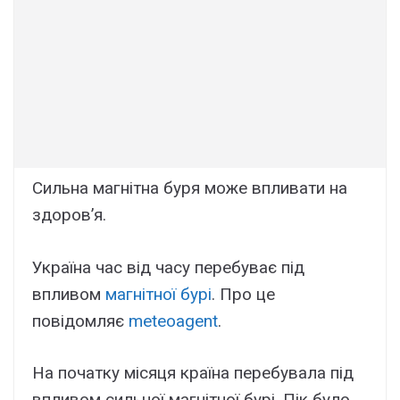
Сильна магнітна буря може впливати на
здоров’я.
Україна час від часу перебуває під
впливом
магнітної бурі
. Про це
повідомляє
meteoagent
.
На початку місяця країна перебувала під
впливом сильної магнітної бурі. Пік було