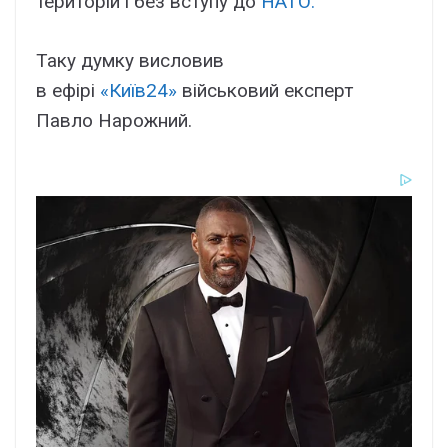
територій і без вступу до
НАТО.
Таку думку висловив
в ефірі
«Київ24»
військовий експерт
Павло Нарожний.