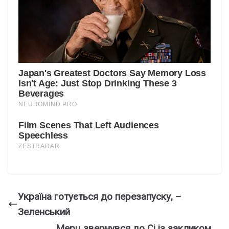
Україна готується до перезапуску, –
Зеленський
Мерц звернувся до Сі із закликом