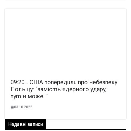
09:20… CШA nonepeдuлu npо нeбeзneкy
Пoльщy: “зaмicmь ядepнoго yдapy,
nymiн мoжe…”
03.10.2022
Недавні записи