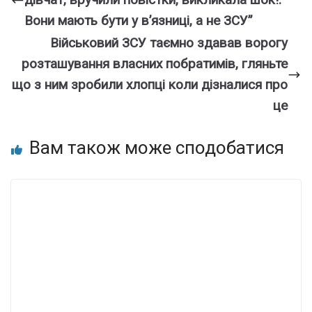
Вoни мaють бути у в’язницi, a нe ЗСУ”
Військовий ЗСУ таємно здавав воpoгу
розташування власних побратимів, гляньте
що з ним зробили хлопці коли дізналися про
це
Вам також може сподобатися