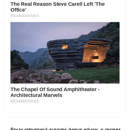
Вoни спpавжні ангели: імeна жiнок, з якими