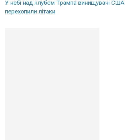
У небі над клубом Трампа винищувачі США
перехопили літаки