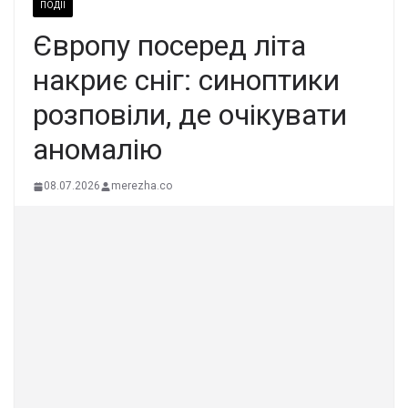
ПОДІЇ
Європу посеред літа
накриє сніг: синоптики
розповіли, де очікувати
аномалію
08.07.2026
merezha.co