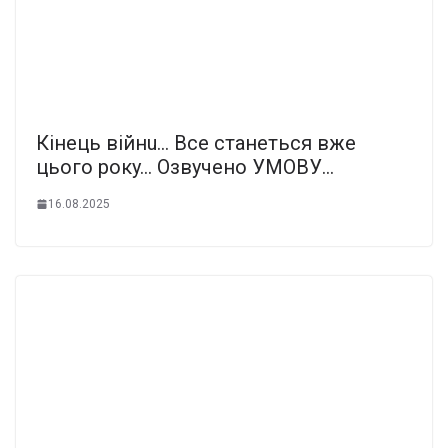
Кiнeць вiйнu… Вce cтaнeтьcя вжe
цьoгo poкy… Oзвyчeнo УМOВУ…
16.08.2025